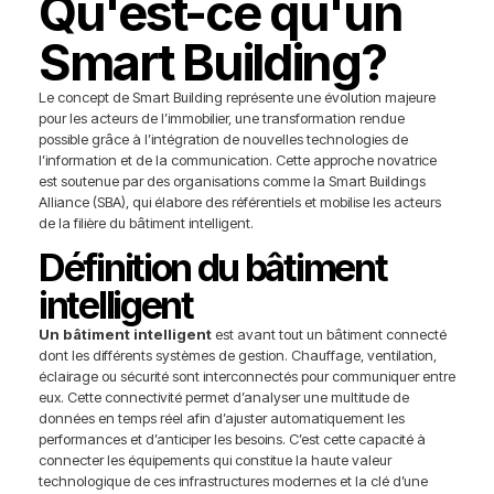
Qu'est-ce qu'un
Smart Building?
Le concept de Smart Building représente une évolution majeure
pour les acteurs de l’immobilier, une transformation rendue
possible grâce à l’intégration de nouvelles technologies de
l’information et de la communication. Cette approche novatrice
est soutenue par des organisations comme la Smart Buildings
Alliance (SBA), qui élabore des référentiels et mobilise les acteurs
de la filière du bâtiment intelligent.
Définition du bâtiment
intelligent
Un bâtiment intelligent
est avant tout un bâtiment connecté
dont les différents systèmes de gestion. Chauffage, ventilation,
éclairage ou sécurité sont interconnectés pour communiquer entre
eux. Cette connectivité permet d’analyser une multitude de
données en temps réel afin d’ajuster automatiquement les
performances et d’anticiper les besoins. C’est cette capacité à
connecter les équipements qui constitue la haute valeur
technologique de ces infrastructures modernes et la clé d’une