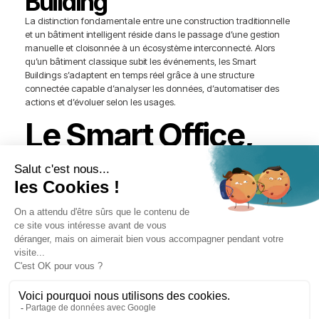
Building
La distinction fondamentale entre une construction traditionnelle
et un bâtiment intelligent réside dans le passage d’une gestion
manuelle et cloisonnée à un écosystème interconnecté. Alors
qu’un bâtiment classique subit les événements, les Smart
Buildings s’adaptent en temps réel grâce à une structure
connectée capable d’analyser les données, d’automatiser des
actions et d’évoluer selon les usages.
​​Le Smart Office,
continuité
naturelle du Smart
Building
L’intelligence appliquée aux bâtiments ne se limite plus aux
systèmes techniques ou à la performance énergétique. Elle
s’étend désormais
aux usages quotidiens des occupants
,
qui évoluent dans des environnements de travail de plus en
plus
flexibles et connectés
. Cette continuité donne