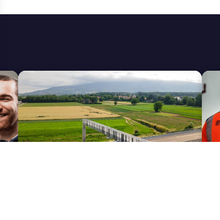
APRR
E