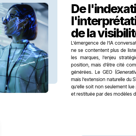
De l'indexat
l'interprétat
de la visibili
L’émergence de l’IA conversati
ne se contentent plus de liste
les marques, l’enjeu stratég
position, mais d’être cité c
générées. Le GEO (
Generati
mais l’extension naturelle du S
qu’elle soit non seulement lu
et restituée par des modèles d’i