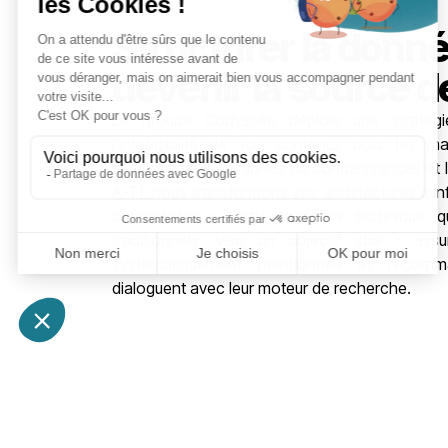
Structurer la donn
devenir la source d
Le groupe Codyssée déploie une stratégi
l’intelligibilité de vos contenus pour les ma
sémantique, les graphes de connaissances et l
A-T), nous transformons vos architectures d’inf
compatibles ». Cette approche technique, q
traditionnels, vise un objectif clair : as
systématiquement mentionnée et recomm
dialoguent avec leur moteur de recherche.