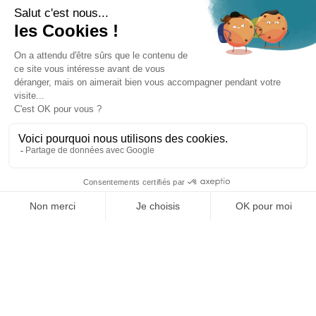
dématérialisée fiable et intuitive. L’enjeu pour APRR était
de taille : garantir le recouvrement des péages tout en
offrant une expérience utilisateur fluide pour éviter les
impayés involontaires.
Codyssée a relevé ce défi en concevant
ALIAÉ
, le site
de paiement dédié. Cette plateforme a été pensée pour
être efficace, sécurisée et capable de s’interfacer avec
les systèmes de reconnaissance de plaques pour
permettre aux usagers de régulariser leurs passages ou
de pré-payer leurs trajets en quelques clics.
Notre impact
2M
300k
+1k
de paiements
visites / mois
utilisateurs
réalisés
quotidiens