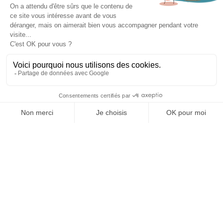
Architecture Mobile :
migration vers React
Native pour une flexibilité
maximale
L’infrastructure technique repose sur l’intégration de
plusieurs systèmes de gestion de contenu (CMS) et une
dizaine d’opérateurs externes, permettant une gestion
fluide et optimisée des services proposés dans les
centres commerciaux.
En 2023, une refonte technique complète a été réalisée
avec la migration vers
React Native
, un choix stratégique
permettant de garantir la flexibilité et la performance de
l’application.
Fonctionnalités Retail :
carte interactive,